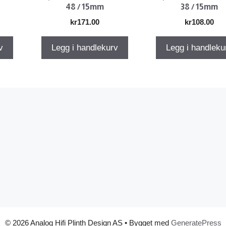
48 / 15mm
38 / 15mm
kr
171.00
kr
108.00
v
Legg i handlekurv
Legg i handleku
© 2026 Analog Hifi Plinth Design AS
• Bygget med
GeneratePress