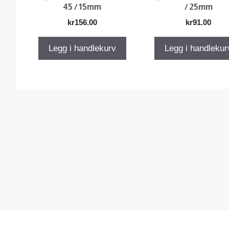
45 / 15mm
/ 25mm
kr
156.00
kr
91.00
Legg i handlekurv
Legg i handlekur