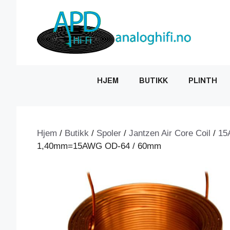
Hopp
til
innhold
HJEM
BUTIKK
PLINTH
Hjem
/
Butikk
/
Spoler
/
Jantzen Air Core Coil
/
15
1,40mm=15AWG OD-64 / 60mm