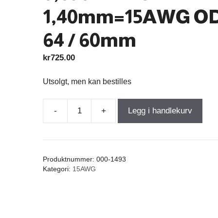
1,40mm=15AWG OD
64 / 60mm
kr
725.00
Utsolgt, men kan bestilles
-
+
Legg i handlekurv
Air
Core
Coil
3,500mH
Produktnummer:
000-1493
+/-3%
Kategori:
15AWG
0,690Ω
wire
1,40mm=15AWG
OD-