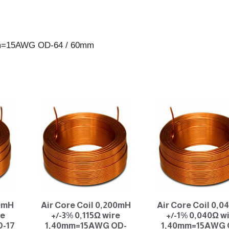
64
/
60mm
0mm=15AWG OD-64 / 60mm
antall
10mH
Air Core Coil 0,200mH
Air Core Coil 0,
re
+/-3% 0,115Ω wire
+/-1% 0,040Ω w
-17
1,40mm=15AWG OD-
1,40mm=15AWG 