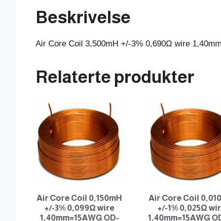
Beskrivelse
Air Core Coil 3,500mH +/-3% 0,690Ω wire 1,4
Relaterte produkter
Air Core Coil 0,150mH
Air Core Coil 0,0
+/-3% 0,099Ω wire
+/-1% 0,025Ω wi
1,40mm=15AWG OD-
1,40mm=15AWG OD