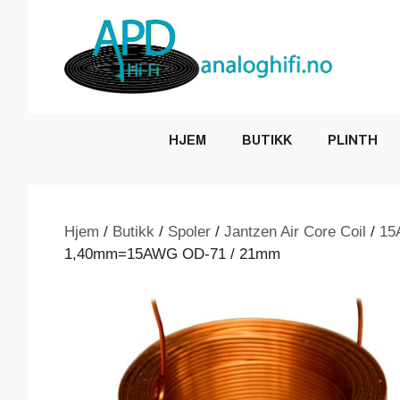
Hopp
til
innhold
HJEM
BUTIKK
PLINTH
Hjem
/
Butikk
/
Spoler
/
Jantzen Air Core Coil
/
15
1,40mm=15AWG OD-71 / 21mm