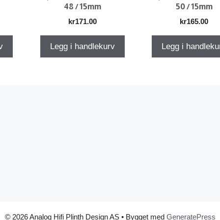
48 / 15mm
50 / 15mm
kr
171.00
kr
165.00
v
Legg i handlekurv
Legg i handleku
© 2026 Analog Hifi Plinth Design AS
• Bygget med
GeneratePress