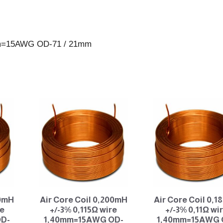
71
/
21mm
0mm=15AWG OD-71 / 21mm
antall
20mH
Air Core Coil 0,200mH
Air Core Coil 0,
re
+/-3% 0,115Ω wire
+/-3% 0,11Ω wi
OD-
1,40mm=15AWG OD-
1,40mm=15AWG 