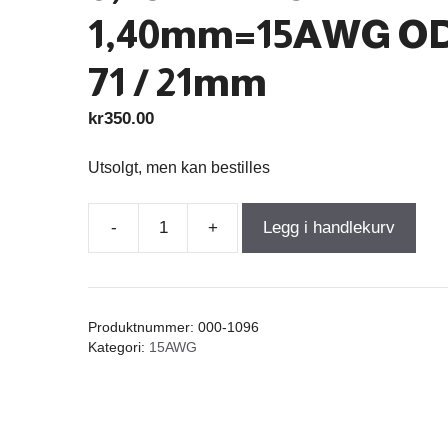
1,40mm=15AWG OD
71 / 21mm
kr
350.00
Utsolgt, men kan bestilles
-
+
Legg i handlekurv
Air
Core
Coil
1,000mH
Produktnummer:
000-1096
+/-3%
Kategori:
15AWG
0,285Ω
wire
1,40mm=15AWG
OD-