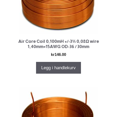
Air Core Coil 0,100mH +/-3% 0,08Ω wire
1,40mm=15AWG OD-36 / 30mm
kr
146.00
Legg i handlekurv