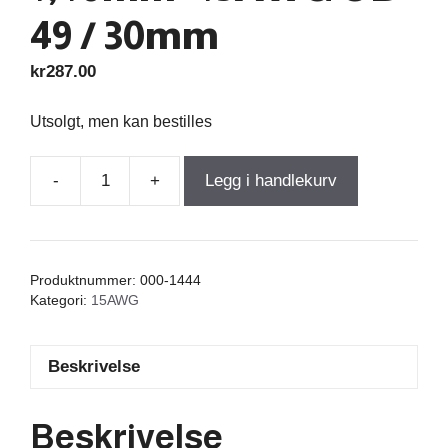
49 / 30mm
kr
287.00
Utsolgt, men kan bestilles
-
+
Legg i handlekurv
Air
Core
Coil
0,600mH
Produktnummer:
000-1444
+/-3%
Kategori:
15AWG
0,230Ω
wire
Beskrivelse
1,40mm=15AWG
OD-
49
Beskrivelse
/