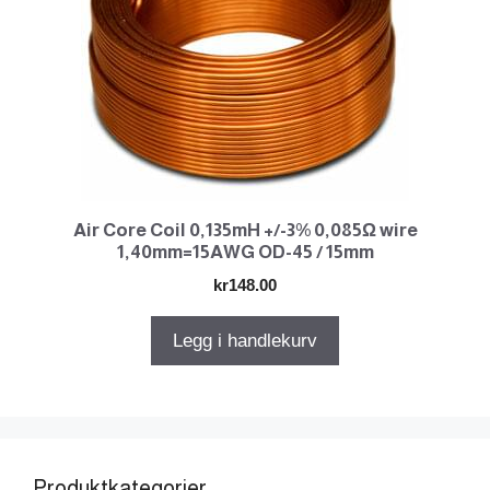
Air Core Coil 0,135mH +/-3% 0,085Ω wire
1,40mm=15AWG OD-45 / 15mm
kr
148.00
Legg i handlekurv
Produktkategorier