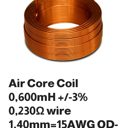
Air Core Coil
0,600mH +/-3%
0,230Ω wire
1,40mm=15AWG OD-