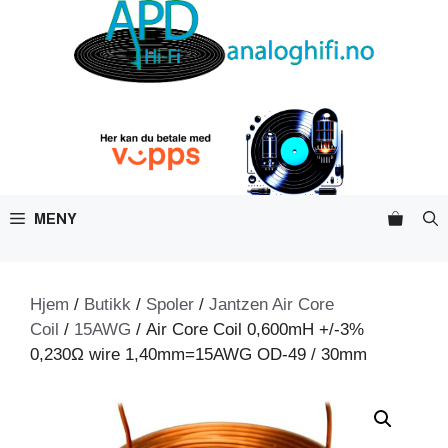
Hopp
til
innhold
MENY
Hjem
/
Butikk
/
Spoler
/
Jantzen Air Core
Coil
/
15AWG
/ Air Core Coil 0,600mH +/-3%
0,230Ω wire 1,40mm=15AWG OD-49 / 30mm