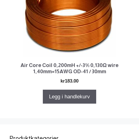
Air Core Coil 0,200mH +/-3% 0,130Ω wire
1,40mm=15AWG OD-41 / 30mm
kr
183.00
Legg i handlekurv
Produktkategorier