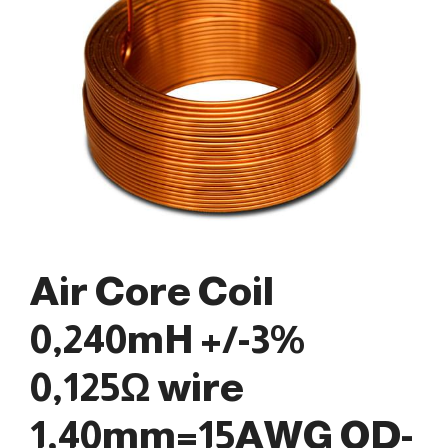
Air Core Coil
0,240mH +/-3%
0,125Ω wire
1,40mm=15AWG OD-