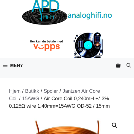
Hopp
til
innhold
MENY
Hjem
/
Butikk
/
Spoler
/
Jantzen Air Core
Coil
/
15AWG
/ Air Core Coil 0,240mH +/-3%
0,125Ω wire 1,40mm=15AWG OD-52 / 15mm