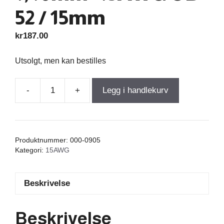
52 / 15mm
kr
187.00
Utsolgt, men kan bestilles
-
+
Legg i handlekurv
Air
Core
Coil
0,240mH
Produktnummer:
000-0905
+/-3%
Kategori:
15AWG
0,125Ω
wire
Beskrivelse
1,40mm=15AWG
OD-
52
Beskrivelse
/