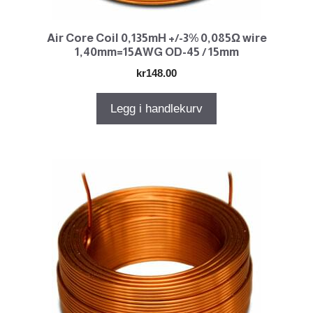
Air Core Coil 0,135mH +/-3% 0,085Ω wire
1,40mm=15AWG OD-45 / 15mm
kr
148.00
Legg i handlekurv