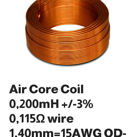
Air Core Coil
0,200mH +/-3%
0,115Ω wire
1,40mm=15AWG OD-