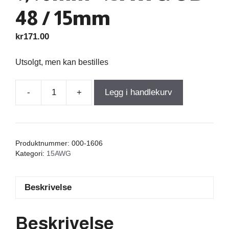
48 / 15mm
kr
171.00
Utsolgt, men kan bestilles
-
+
Legg i handlekurv
Air
Core
Coil
0,200mH
Produktnummer:
000-1606
+/-3%
Kategori:
15AWG
0,115Ω
wire
Beskrivelse
1,40mm=15AWG
OD-
48
Beskrivelse
/