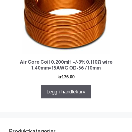
Air Core Coil 0,200mH +/-3% 0,110Ω wire
1,40mm=15AWG OD-56 / 10mm
kr
176.00
Legg i handlekurv
Produktkategorier