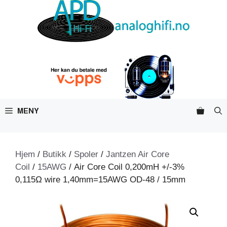
Hopp
til
innhold
MENY
Hjem
/
Butikk
/
Spoler
/
Jantzen Air Core
Coil
/
15AWG
/ Air Core Coil 0,200mH +/-3%
0,115Ω wire 1,40mm=15AWG OD-48 / 15mm