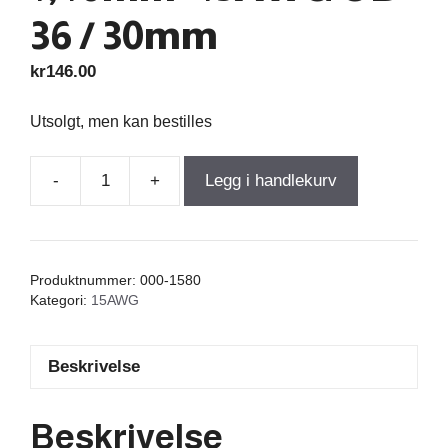
36 / 30mm
kr
146.00
Utsolgt, men kan bestilles
-
+
Legg i handlekurv
Air
Core
Coil
0,100mH
Produktnummer:
000-1580
+/-3%
Kategori:
15AWG
0,08Ω
wire
Beskrivelse
1,40mm=15AWG
OD-
36
Beskrivelse
/