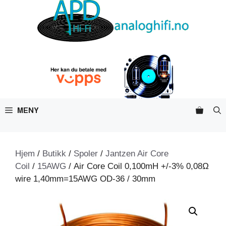
Hopp
til
innhold
MENY
Hjem
/
Butikk
/
Spoler
/
Jantzen Air Core
Coil
/
15AWG
/ Air Core Coil 0,100mH +/-3% 0,08Ω
wire 1,40mm=15AWG OD-36 / 30mm