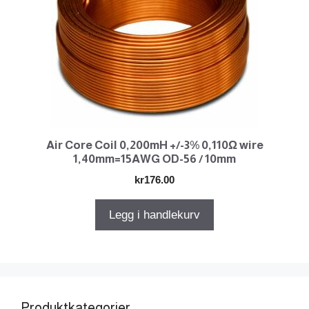
Air Core Coil 0,200mH +/-3% 0,110Ω wire
1,40mm=15AWG OD-56 / 10mm
kr
176.00
Legg i handlekurv
Produktkategorier