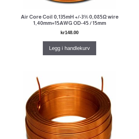
Air Core Coil 0,135mH +/-3% 0,085Ω wire
1,40mm=15AWG OD-45 / 15mm
kr
148.00
Legg i handlekurv