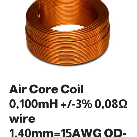
Air Core Coil
0,100mH +/-3% 0,08Ω
wire
1,40mm=15AWG OD-