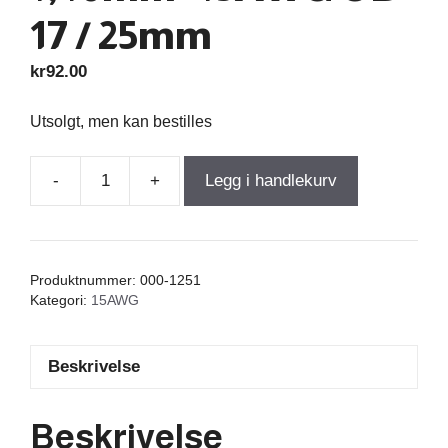
17 / 25mm
kr
92.00
Utsolgt, men kan bestilles
-
+
Legg i handlekurv
Air
Core
Coil
0,012mH
Produktnummer:
000-1251
+/-1%
Kategori:
15AWG
0,025Ω
wire
Beskrivelse
1,40mm=15AWG
OD-
17
Beskrivelse
/