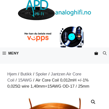
Hopp
til
innhold
MENY
Hjem
/
Butikk
/
Spoler
/
Jantzen Air Core
Coil
/
15AWG
/ Air Core Coil 0,012mH +/-1%
0,025Ω wire 1,40mm=15AWG OD-17 / 25mm