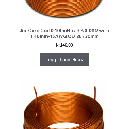
Air Core Coil 0,100mH +/-3% 0,08Ω wire
1,40mm=15AWG OD-36 / 30mm
kr
146.00
Legg i handlekurv