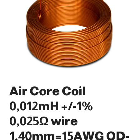
Air Core Coil
0,012mH +/-1%
0,025Ω wire
1,40mm=15AWG OD-