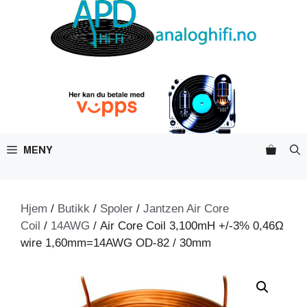
Hopp
til
innhold
MENY
Hjem
/
Butikk
/
Spoler
/
Jantzen Air Core
Coil
/
14AWG
/ Air Core Coil 3,100mH +/-3% 0,46Ω
wire 1,60mm=14AWG OD-82 / 30mm