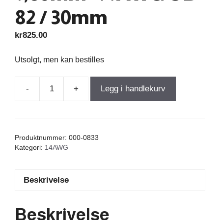
82 / 30mm
kr
825.00
Utsolgt, men kan bestilles
-
+
Legg i handlekurv
Air
Core
Coil
3,100mH
Produktnummer:
000-0833
+/-3%
Kategori:
14AWG
0,46Ω
wire
Beskrivelse
1,60mm=14AWG
OD-
82
Beskrivelse
/