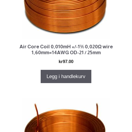
Air Core Coil 0,010mH +/-1% 0,020Ω wire
1,60mm=14AWG OD-21 / 25mm
kr
97.00
Legg i handlekurv