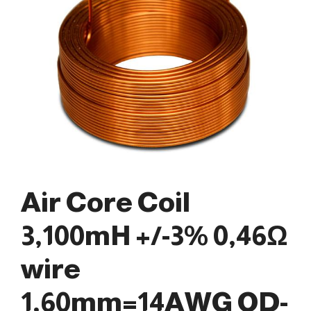
Air Core Coil
3,100mH +/-3% 0,46Ω
wire
1,60mm=14AWG OD-