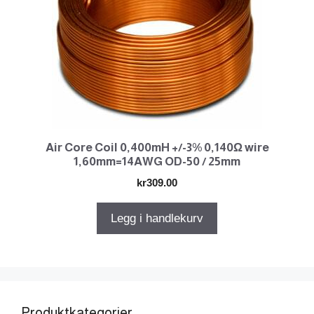
Air Core Coil 0,400mH +/-3% 0,140Ω wire
1,60mm=14AWG OD-50 / 25mm
kr
309.00
Legg i handlekurv
Produktkategorier