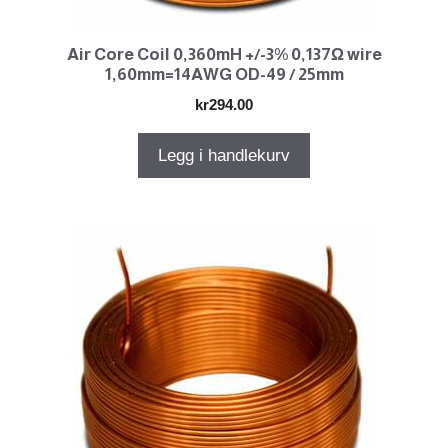
Air Core Coil 0,360mH +/-3% 0,137Ω wire
1,60mm=14AWG OD-49 / 25mm
kr
294.00
Legg i handlekurv