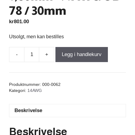
78 / 30mm
kr
801.00
Utsolgt, men kan bestilles
-
+
Legg i handlekurv
Air
Core
Coil
2,900mH
Produktnummer:
000-0062
+/-3%
Kategori:
14AWG
0,450Ω
wire
Beskrivelse
1,60mm=14AWG
OD-
78
Beskrivelse
/