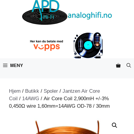
Hopp
til
innhold
MENY
Hjem
/
Butikk
/
Spoler
/
Jantzen Air Core
Coil
/
14AWG
/ Air Core Coil 2,900mH +/-3%
0,450Ω wire 1,60mm=14AWG OD-78 / 30mm