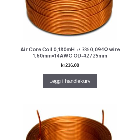
Air Core Coil 0,180mH +/-3% 0,094Ω wire
1,60mm=14AWG OD-42 / 25mm
kr
216.00
Legg i handlekurv