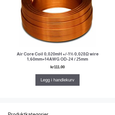
Air Core Coil 0,020mH +/-1% 0,028Ω wire
1,60mm=14AWG OD-24 / 25mm
kr
111.00
Legg i handlekurv
Produktkategorier