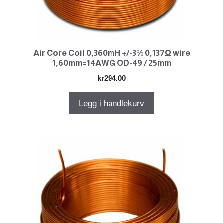
Air Core Coil 0,360mH +/-3% 0,137Ω wire
1,60mm=14AWG OD-49 / 25mm
kr
294.00
Legg i handlekurv