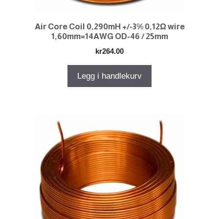
Air Core Coil 0,290mH +/-3% 0,12Ω wire
1,60mm=14AWG OD-46 / 25mm
kr
264.00
Legg i handlekurv