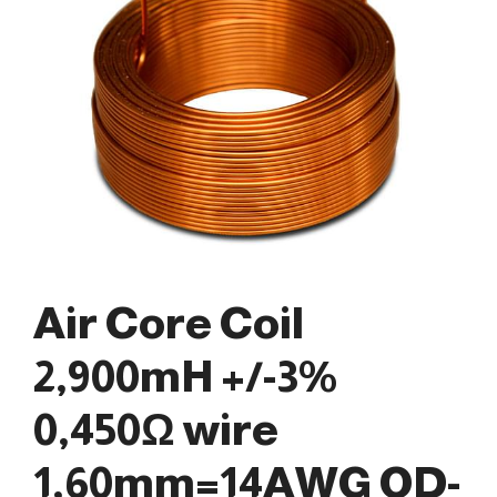
Air Core Coil
2,900mH +/-3%
0,450Ω wire
1,60mm=14AWG OD-