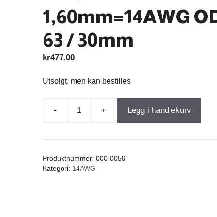
1,60mm=14AWG O
63 / 30mm
kr
477.00
Utsolgt, men kan bestilles
-
+
Legg i handlekurv
Air
Core
Coil
1,060mH
Produktnummer:
000-0058
+/-3%
Kategori:
14AWG
0,25Ω
wire
1,60mm=14AWG
OD-