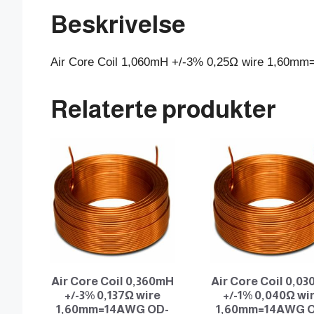
Beskrivelse
Air Core Coil 1,060mH +/-3% 0,25Ω wire 1,60
Relaterte produkter
Air Core Coil 0,360mH
Air Core Coil 0,0
+/-3% 0,137Ω wire
+/-1% 0,040Ω wi
1,60mm=14AWG OD-
1,60mm=14AWG 