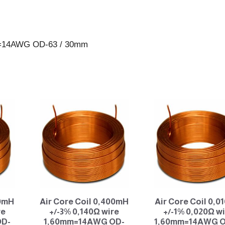
63
/
30mm
mm=14AWG OD-63 / 30mm
antall
30mH
Air Core Coil 0,400mH
Air Core Coil 0,
re
+/-3% 0,140Ω wire
+/-1% 0,020Ω w
OD-
1,60mm=14AWG OD-
1,60mm=14AWG O