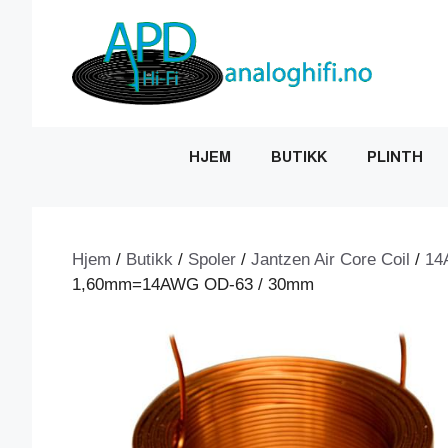
Hopp
til
innhold
HJEM
BUTIKK
PLINTH
Hjem
/
Butikk
/
Spoler
/
Jantzen Air Core Coil
/
14
1,60mm=14AWG OD-63 / 30mm