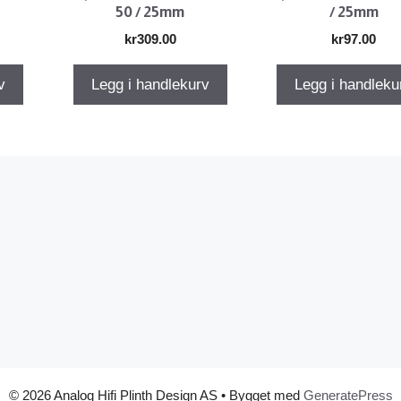
50 / 25mm
/ 25mm
kr
309.00
kr
97.00
v
Legg i handlekurv
Legg i handleku
© 2026 Analog Hifi Plinth Design AS
• Bygget med
GeneratePress