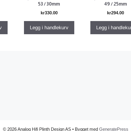
53 / 30mm
49 / 25mm
kr
330.00
kr
294.00
v
Legg i handlekurv
Legg i handleku
© 2026 Analog Hifi Plinth Design AS
• Bygget med
GeneratePress