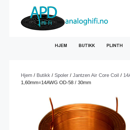
Hopp
til
innhold
HJEM
BUTIKK
PLINTH
Hjem
/
Butikk
/
Spoler
/
Jantzen Air Core Coil
/
14
1,60mm=14AWG OD-58 / 30mm