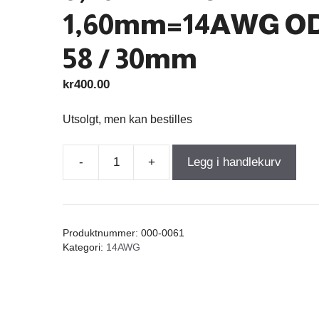
1,60mm=14AWG O
58 / 30mm
kr
400.00
Utsolgt, men kan bestilles
-
+
Legg i handlekurv
Air
Core
Coil
0,750mH
Produktnummer:
000-0061
+/-3%
Kategori:
14AWG
0,205Ω
wire
1,60mm=14AWG
OD-