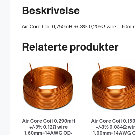
Beskrivelse
Air Core Coil 0,750mH +/-3% 0,205Ω wire 1,6
Relaterte produkter
Air Core Coil 0,290mH
Air Core Coil 0,1
+/-3% 0,12Ω wire
+/-3% 0,084Ω wi
1,60mm=14AWG OD-
1,60mm=14AWG 