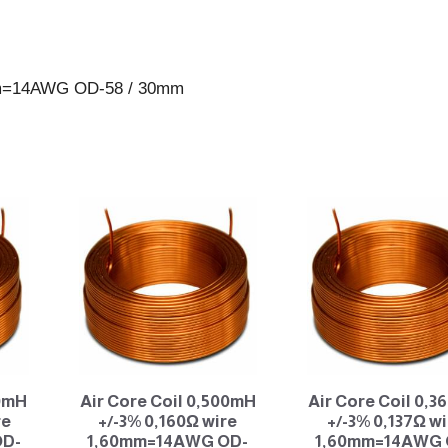
58
/
30mm
0mm=14AWG OD-58 / 30mm
antall
50mH
Air Core Coil 0,500mH
Air Core Coil 0,
re
+/-3% 0,160Ω wire
+/-3% 0,137Ω wi
OD-
1,60mm=14AWG OD-
1,60mm=14AWG 