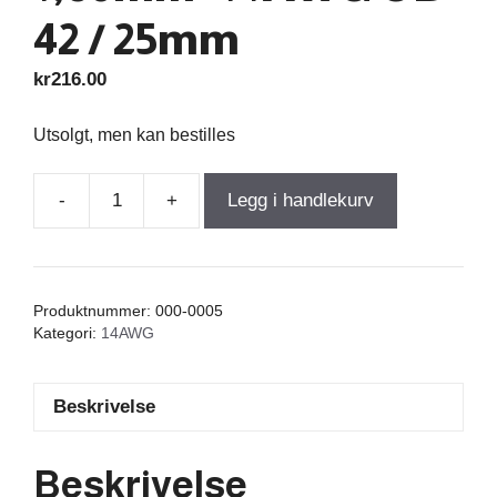
42 / 25mm
kr
216.00
Utsolgt, men kan bestilles
-
+
Legg i handlekurv
Air
Core
Coil
0,180mH
Produktnummer:
000-0005
+/-3%
Kategori:
14AWG
0,094Ω
wire
Beskrivelse
1,60mm=14AWG
OD-
42
Beskrivelse
/