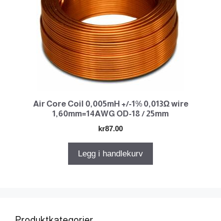
Air Core Coil 0,005mH +/-1% 0,013Ω wire
1,60mm=14AWG OD-18 / 25mm
kr
87.00
Legg i handlekurv
Produktkategorier