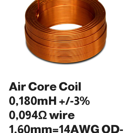
Air Core Coil
0,180mH +/-3%
0,094Ω wire
1,60mm=14AWG OD-