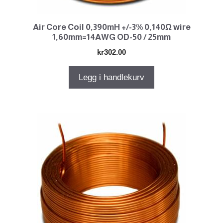
Air Core Coil 0,390mH +/-3% 0,140Ω wire
1,60mm=14AWG OD-50 / 25mm
kr
302.00
Legg i handlekurv