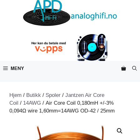
Hopp
til
innhold
MENY
Hjem
/
Butikk
/
Spoler
/
Jantzen Air Core
Coil
/
14AWG
/ Air Core Coil 0,180mH +/-3%
0,094Ω wire 1,60mm=14AWG OD-42 / 25mm