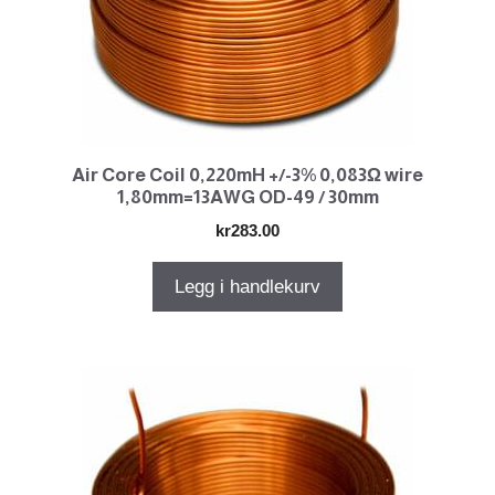
Air Core Coil 0,220mH +/-3% 0,083Ω wire
1,80mm=13AWG OD-49 / 30mm
kr
283.00
Legg i handlekurv