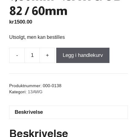
82 / 60mm
kr
1500.00
Utsolgt, men kan bestilles
-
+
Legg i handlekurv
Air
Core
Coil
5,000mH
Produktnummer:
000-0138
+/-3%
Kategori:
13AWG
0,534Ω
wire
Beskrivelse
1,80mm=13AWG
OD-
82
Beskrivelse
/