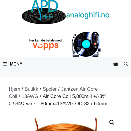
Hopp
til
innhold
MENY
Hjem
/
Butikk
/
Spoler
/
Jantzen Air Core
Coil
/
13AWG
/ Air Core Coil 5,000mH +/-3%
0,534Ω wire 1,80mm=13AWG OD-82 / 60mm