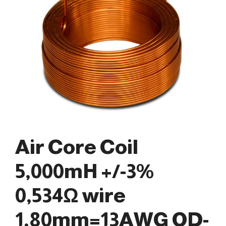
Air Core Coil
5,000mH +/-3%
0,534Ω wire
1,80mm=13AWG OD-