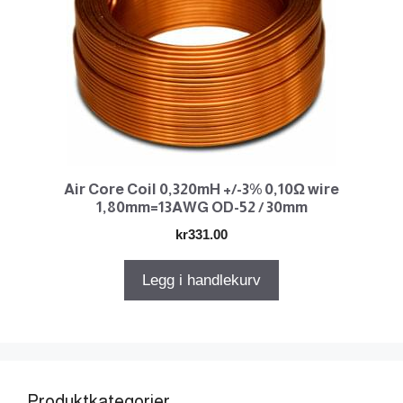
Air Core Coil 0,320mH +/-3% 0,10Ω wire
1,80mm=13AWG OD-52 / 30mm
kr
331.00
Legg i handlekurv
Produktkategorier