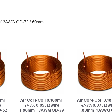
72
/
60mm
mm=13AWG OD-72 / 60mm
antall
20mH
Air Core Coil 0,100mH
Air Core Coil 0,
e
+/-3% 0,055Ω wire
+/-3% 0,075Ω w
-52
1,80mm=13AWG OD-39
1,80mm=13AWG 