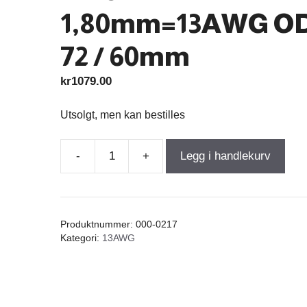
1,80mm=13AWG O
72 / 60mm
kr
1079.00
Utsolgt, men kan bestilles
-
+
Legg i handlekurv
Air
Core
Coil
2,750mH
Produktnummer:
000-0217
+/-3%
Kategori:
13AWG
0,39Ω
wire
1,80mm=13AWG
OD-