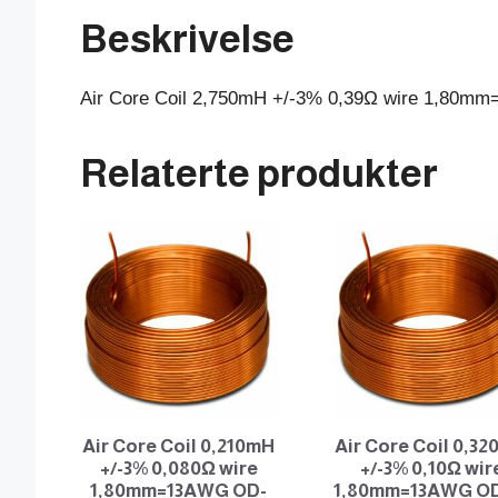
Beskrivelse
Air Core Coil 2,750mH +/-3% 0,39Ω wire 1,80
Relaterte produkter
Air Core Coil 0,210mH
Air Core Coil 0,3
+/-3% 0,080Ω wire
+/-3% 0,10Ω wir
1,80mm=13AWG OD-
1,80mm=13AWG OD