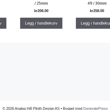
/ 25mm
49 / 30mm
kr
206.00
kr
258.00
v
Legg i handlekurv
Legg i handleku
© 2026 Analog Hifi Plinth Design AS
• Bygget med
GeneratePress