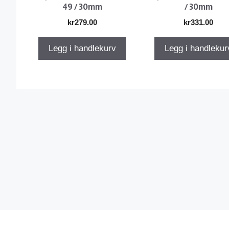
49 / 30mm
/ 30mm
kr
279.00
kr
331.00
Legg i handlekurv
Legg i handlekur