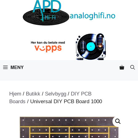
Hopp
til
innhold
MENY
Hjem
/
Butikk
/
Selvbygg
/
DIY PCB
Boards
/ Universal DIY PCB Board 1000