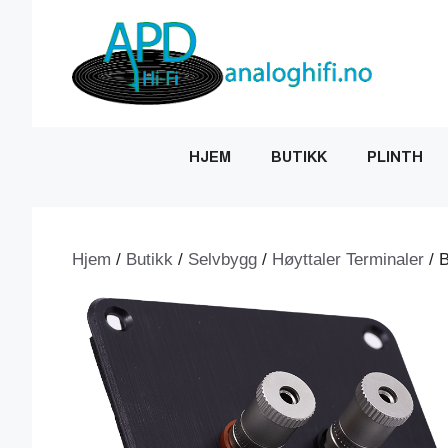
Hopp
til
innhold
HJEM
BUTIKK
PLINTH
Hjem
/
Butikk
/
Selvbygg
/
Høyttaler Terminaler
/ B