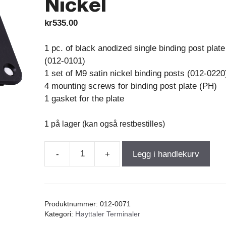
Nickel
kr
535.00
1 pc. of black anodized single binding post plate
(012-0101)
1 set of M9 satin nickel binding posts (012-0220
4 mounting screws for binding post plate (PH)
1 gasket for the plate
1 på lager (kan også restbestilles)
-
+
Legg i handlekurv
Black
Anodized
Single
Binding
Produktnummer:
012-0071
Post
Kategori:
Høyttaler Terminaler
Plate