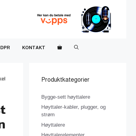
DPR
KONTAKT
kel
Produktkategorier
Bygge-sett høyttalere
t
Høyttaler-kabler, plugger, og
strøm
n
Høyttalere
Høyttalerelementer