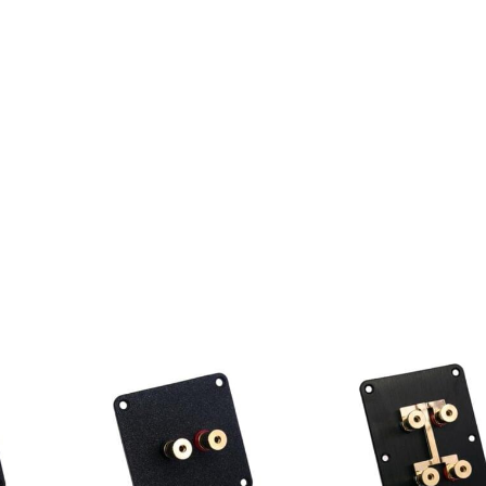
Set
M9
-
Satin
Nickel
antall