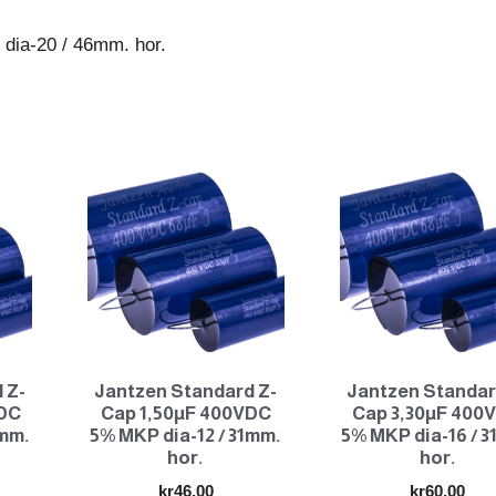
46mm.
ia-20 / 46mm. hor.
hor.
antall
 Z-
Jantzen Standard Z-
Jantzen Standar
VDC
Cap 1,50µF 400VDC
Cap 3,30µF 400
1mm.
5% MKP dia-12 / 31mm.
5% MKP dia-16 / 
hor.
hor.
kr
46.00
kr
60.00