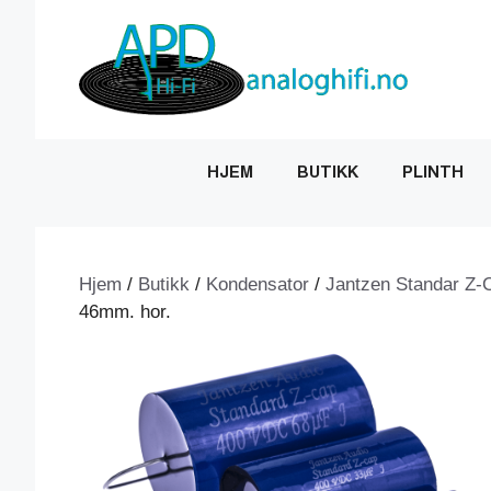
Hopp
til
innhold
HJEM
BUTIKK
PLINTH
Hjem
/
Butikk
/
Kondensator
/
Jantzen Standar Z-
46mm. hor.