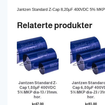
Jantzen Standard Z-Cap 8,20µF 400VDC 5% MKP d
Relaterte produkter
Jantzen Standard Z-
Jantzen Standard
Cap 1,80µF 400VDC
Cap 6,80µF 400
5% MKP dia-13 / 31mm.
5% MKP dia-23 / 3
hor.
hor.
kr
47.00
kr
81.00