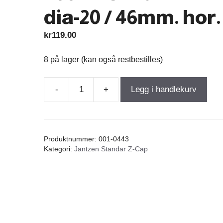
dia-20 / 46mm. hor.
kr
119.00
8 på lager (kan også restbestilles)
-
+
Legg i handlekurv
Jantzen
Standard
Z-
Cap
Produktnummer:
001-0443
8,20µF
Kategori:
Jantzen Standar Z-Cap
400VDC
5%
MKP
dia-
20
/