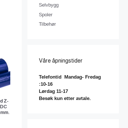
Selvbygg
Spoler
Tilbehør
Våre åpningstider
Telefontid
Mandag- Fredag
:10-16
Lørdag 11-17
Besøk kun etter avtale.
d Z-
VDC
31mm.