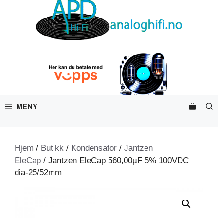
Hopp
til
innhold
MENY
Hjem
/
Butikk
/
Kondensator
/
Jantzen
EleCap
/ Jantzen EleCap 560,00µF 5% 100VDC
dia-25/52mm