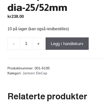
dia-25/52mm
kr
238.00
10 på lager (kan også restbestilles)
-
+
Legg i handlekurv
Jantzen
EleCap
560,00µF
5%
Produktnummer:
001-6195
100VDC
Kategori:
Jantzen EleCap
dia-
25/52mm
antall
Relaterte produkter