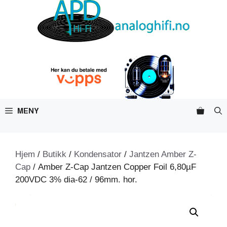
Hopp
til
innhold
MENY
Hjem
/
Butikk
/
Kondensator
/
Jantzen Amber Z-
Cap
/ Amber Z-Cap Jantzen Copper Foil 6,80µF
200VDC 3% dia-62 / 96mm. hor.