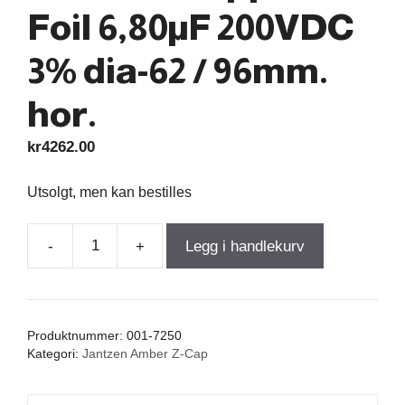
Foil 6,80µF 200VDC
3% dia-62 / 96mm.
hor.
kr
4262.00
Utsolgt, men kan bestilles
-
+
Legg i handlekurv
Amber
Z-
Cap
Jantzen
Produktnummer:
001-7250
Copper
Kategori:
Jantzen Amber Z-Cap
Foil
6,80µF