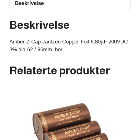
Beskrivelse
200VDC
3%
dia-
Beskrivelse
62
/
Amber Z-Cap Jantzen Copper Foil 6,80µF 200VDC
96mm.
3% dia-62 / 96mm. hor.
hor.
antall
Relaterte produkter