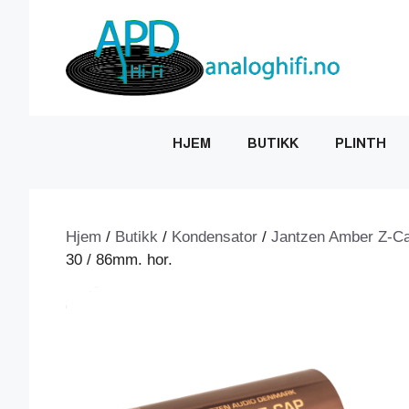
Hopp
til
innhold
HJEM
BUTIKK
PLINTH
Hjem
/
Butikk
/
Kondensator
/
Jantzen Amber Z-C
30 / 86mm. hor.