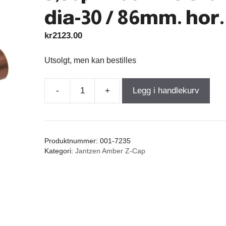
dia-30 / 86mm. hor.
kr
2123.00
Utsolgt, men kan bestilles
-
+
Legg i handlekurv
Amber
Z-
Cap
Jantzen
Produktnummer:
001-7235
Copper
Kategori:
Jantzen Amber Z-Cap
Foil
3,30µF
200VDC
3%
dia-
30