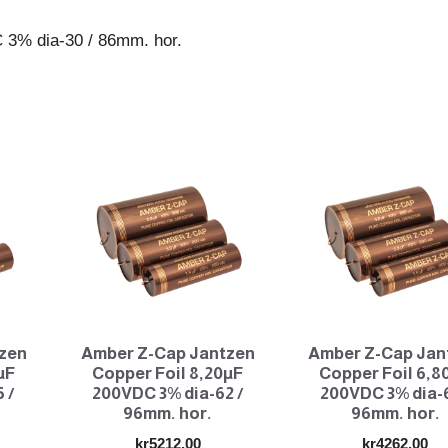
/
 3% dia-30 / 86mm. hor.
86mm.
hor.
antall
zen
Amber Z-Cap Jantzen
Amber Z-Cap Jan
µF
Copper Foil 8,20µF
Copper Foil 6,8
 /
200VDC 3% dia-62 /
200VDC 3% dia-6
96mm. hor.
96mm. hor.
kr
5212.00
kr
4262.00