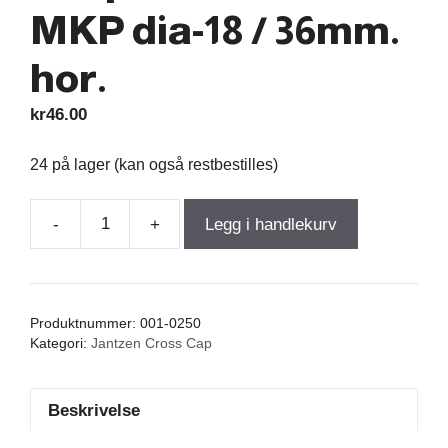
MKP dia-18 / 36mm.
hor.
kr
46.00
24 på lager (kan også restbestilles)
-
+
Legg i handlekurv
Jantzen
Cross
Cap
4,70µF
Produktnummer:
001-0250
400VDC
Kategori:
Jantzen Cross Cap
5%
MKP
Beskrivelse
dia-
18