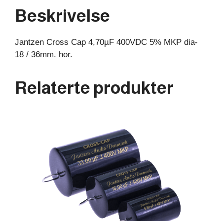
/
Beskrivelse
36mm.
hor.
Jantzen Cross Cap 4,70µF 400VDC 5% MKP dia-
antall
18 / 36mm. hor.
Relaterte produkter