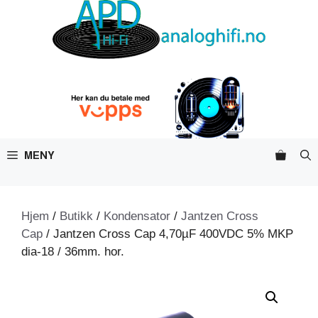
Hopp
til
innhold
MENY
Hjem
/
Butikk
/
Kondensator
/
Jantzen Cross
Cap
/ Jantzen Cross Cap 4,70µF 400VDC 5% MKP
dia-18 / 36mm. hor.