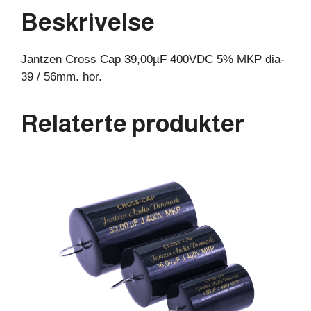
/
Beskrivelse
56mm.
hor.
Jantzen Cross Cap 39,00µF 400VDC 5% MKP dia-
antall
39 / 56mm. hor.
Relaterte produkter