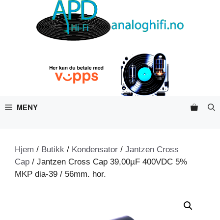
Hopp
til
innhold
MENY
Hjem
/
Butikk
/
Kondensator
/
Jantzen Cross
Cap
/ Jantzen Cross Cap 39,00µF 400VDC 5%
MKP dia-39 / 56mm. hor.