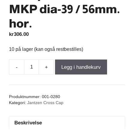
MKP dia-39 / 56mm.
hor.
kr
306.00
10 på lager (kan også restbestilles)
-
+
Legg i handlekurv
Jantzen
Cross
Cap
39,00µF
Produktnummer:
001-0280
400VDC
Kategori:
Jantzen Cross Cap
5%
MKP
Beskrivelse
dia-
39