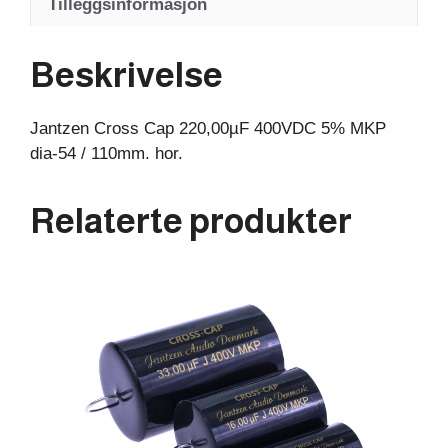
Tilleggsinformasjon
/
110mm.
hor.
Beskrivelse
antall
Jantzen Cross Cap 220,00µF 400VDC 5% MKP
dia-54 / 110mm. hor.
Relaterte produkter