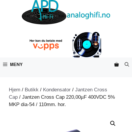
Hopp
til
innhold
MENY
Hjem
/
Butikk
/
Kondensator
/
Jantzen Cross
Cap
/ Jantzen Cross Cap 220,00µF 400VDC 5%
MKP dia-54 / 110mm. hor.