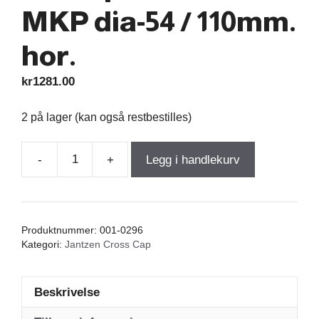
MKP dia-54 / 110mm.
hor.
kr
1281.00
2 på lager (kan også restbestilles)
-
+
Legg i handlekurv
Jantzen
Cross
Cap
220,00µF
Produktnummer:
001-0296
400VDC
Kategori:
Jantzen Cross Cap
5%
MKP
Beskrivelse
dia-
54