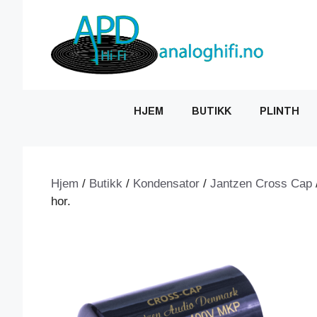
Hopp
til
innhold
HJEM
BUTIKK
PLINTH
Hjem
/
Butikk
/
Kondensator
/
Jantzen Cross Cap
hor.