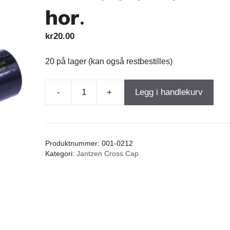
hor.
kr
20.00
20 på lager (kan også restbestilles)
-
+
Legg i handlekurv
Jantzen
Cross
Cap
0,30µF
Produktnummer:
001-0212
400VDC
Kategori:
Jantzen Cross Cap
5%
MKP
dia-
9
/
19mm.