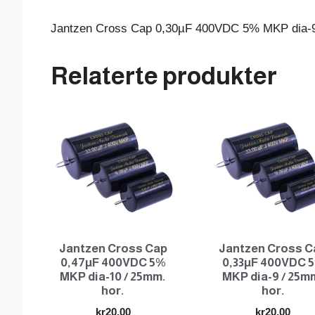
Jantzen Cross Cap 0,30µF 400VDC 5% MKP dia-9
Relaterte produkter
Jantzen Cross Cap
Jantzen Cross C
0,47µF 400VDC 5%
0,33µF 400VDC 
MKP dia-10 / 25mm.
MKP dia-9 / 25m
hor.
hor.
kr
20.00
kr
20.00