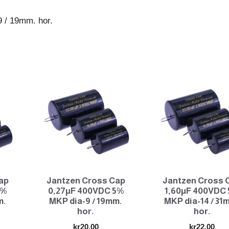
hor.
 / 19mm. hor.
antall
ap
Jantzen Cross Cap
Jantzen Cross 
5%
0,27µF 400VDC 5%
1,60µF 400VDC
m.
MKP dia-9 / 19mm.
MKP dia-14 / 31
hor.
hor.
kr
20.00
kr
22.00