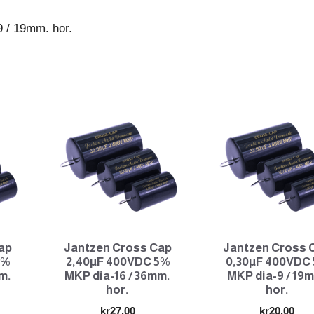
hor.
 / 19mm. hor.
antall
ap
Jantzen Cross Cap
Jantzen Cross 
5%
2,40µF 400VDC 5%
0,30µF 400VDC
m.
MKP dia-16 / 36mm.
MKP dia-9 / 19
hor.
hor.
kr
27.00
kr
20.00