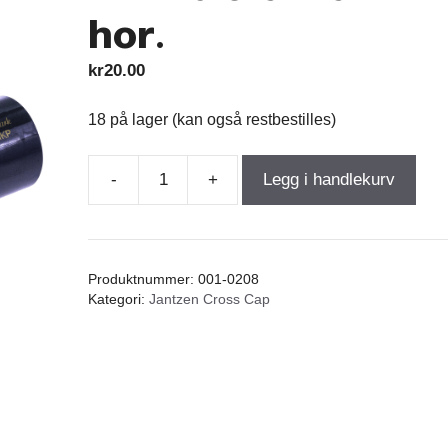
hor.
kr
20.00
18 på lager (kan også restbestilles)
-
+
Legg i handlekurv
Jantzen
Cross
Cap
0,22µF
Produktnummer:
001-0208
400VDC
Kategori:
Jantzen Cross Cap
5%
MKP
dia-
9
/
19mm.