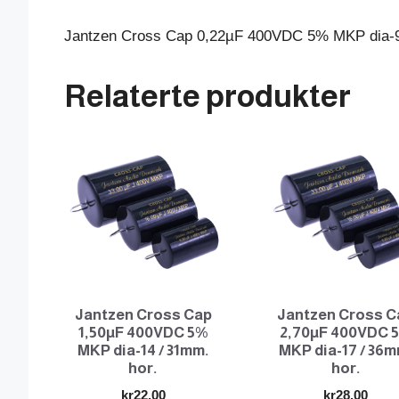
Jantzen Cross Cap 0,22µF 400VDC 5% MKP dia-9
Relaterte produkter
Jantzen Cross Cap
Jantzen Cross C
1,50µF 400VDC 5%
2,70µF 400VDC 
MKP dia-14 / 31mm.
MKP dia-17 / 36m
hor.
hor.
kr
22.00
kr
28.00