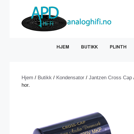
Hopp
til
innhold
HJEM
BUTIKK
PLINTH
Hjem
/
Butikk
/
Kondensator
/
Jantzen Cross Cap
hor.