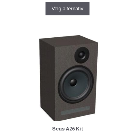
til
Velg alternativ
kr16369.00
Dette
produktet
har
flere
varianter.
Alternativene
kan
velges
på
produktsiden
Seas A26 Kit