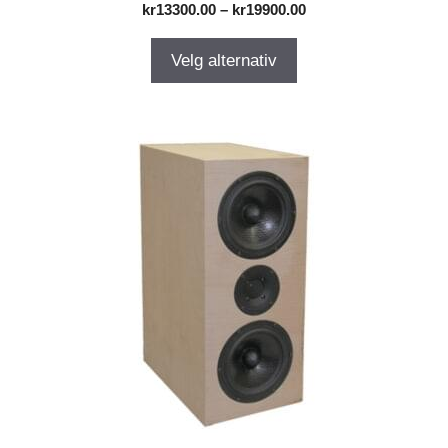
Prisområde:
kr
13300.00
–
kr
19900.00
kr13300.00
til
Velg alternativ
kr19900.00