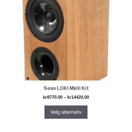
til
produktet
høy
har
flere
varianter.
Alternativene
kan
velges
på
produktsiden
Seas LOKI MkIII Kit
Prisområde:
kr
8770.00
–
kr
14420.00
kr8770.00
til
Velg alternativ
kr14420.00