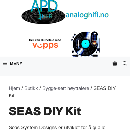
Hopp
til
innhold
MENY
Hjem
/
Butikk
/
Bygge-sett høyttalere
/ SEAS DIY
Kit
SEAS DIY Kit
Seas System Designs er utviklet for å gi alle