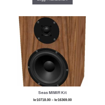
Dette
produktet
har
flere
varianter.
Alternativene
kan
velges
på
produktsiden
Seas MIMIR Kit
Prisområde:
kr
10718.00
–
kr
16369.00
kr10718.00