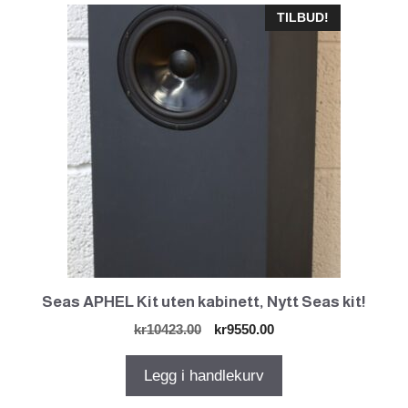
TILBUD!
Seas APHEL Kit uten kabinett, Nytt Seas kit!
Opprinnelig
Nåværende
kr
10423.00
kr
9550.00
pris
pris
var:
er:
Legg i handlekurv
kr10423.00.
kr9550.00.