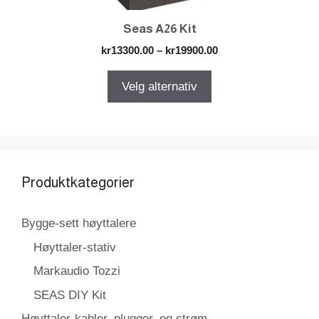
Seas A26 Kit
Prisområde:
kr
13300.00
–
kr
19900.00
kr13300.00
til
Velg alternativ
kr19900.00
Produktkategorier
Bygge-sett høyttalere
Høyttaler-stativ
Markaudio Tozzi
SEAS DIY Kit
Høyttaler-kabler, plugger, og strøm