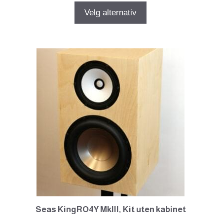
til
Velg alternativ
kr16369.00
Seas KingRO4Y MkIIl, Kit uten kabinet