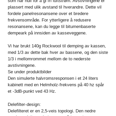
som har hull for å gi fri luftstrøm. Avstivningene er
plassert med ulik avstand til hverandre. Dette vil
fordele panelresonansene over et bredere
frekvensområde. For ytterligere å redusere
resonansene, kan du legge til bitumenbaserte
dempeark på innsiden av kasseveggene.
Vi har brukt 140g Rockwool til demping av kassen,
med 1/3 av dette bak hver av bassene, og den siste
1/3 i mellomrommet mellom de to nederste
avstivningene.
Se under produktbilder
Den simulerte halvromsresponsen i et 24 liters
kabinett med en Helmholz-frekvens på 40 hz spår
et -3dB-punkt ved 43 Hz.
Delefilter-design:
Delefilteret er en 2,5-veis topologi. Den nedre