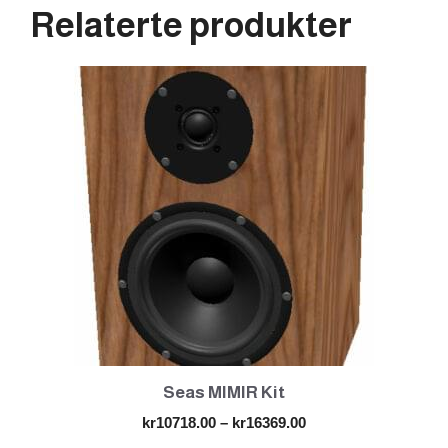
Relaterte produkter
Dette
produktet
har
flere
varianter.
Alternativene
kan
velges
på
produktsiden
Seas MIMIR Kit
Prisområde:
kr
10718.00
–
kr
16369.00
kr10718.00