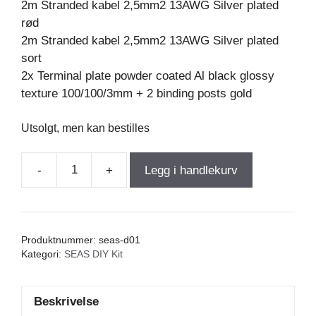
2m Stranded kabel 2,5mm2 13AWG Silver plated
rød
2m Stranded kabel 2,5mm2 13AWG Silver plated
sort
2x Terminal plate powder coated Al black glossy
texture 100/100/3mm + 2 binding posts gold
Utsolgt, men kan bestilles
-
+
Legg i handlekurv
Seas
DELLING,
Kit
uten
Produktnummer:
seas-d01
kabinett
Kategori:
SEAS DIY Kit
antall
Beskrivelse