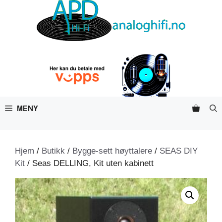
Hopp
til
innhold
MENY
Hjem
/
Butikk
/
Bygge-sett høyttalere
/
SEAS DIY
Kit
/ Seas DELLING, Kit uten kabinett