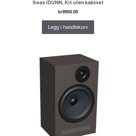
Seas IDUNN, Kit uten kabinet
kr
9950.00
Legg i handlekurv
Dette
produktet
har
flere
varianter.
Alternativene
kan
velges
på
produktsiden