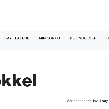
HØYTTALERE
MIN KONTO
BETINGELSER
G
okkel