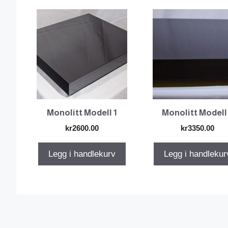
pris:
Lav
til
høy
Monolitt Modell 1
Monolitt Modell
kr
2600.00
kr
3350.00
Legg i handlekurv
Legg i handlekur