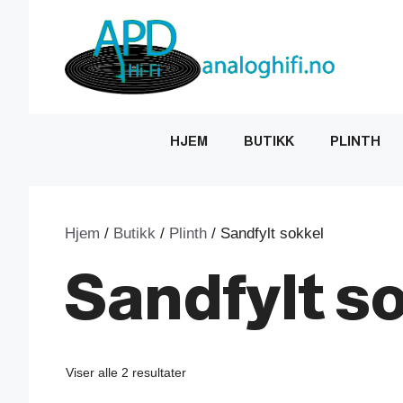
Hopp
til
innhold
HJEM
BUTIKK
PLINTH
Hjem
/
Butikk
/
Plinth
/ Sandfylt sokkel
Sandfylt s
Sortert
Viser alle 2 resultater
etter