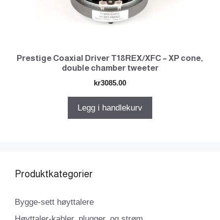
Prestige Coaxial Driver T18REX/XFC – XP cone,
double chamber tweeter
kr
3085.00
Legg i handlekurv
Produktkategorier
Bygge-sett høyttalere
Høyttaler-kabler, plugger, og strøm