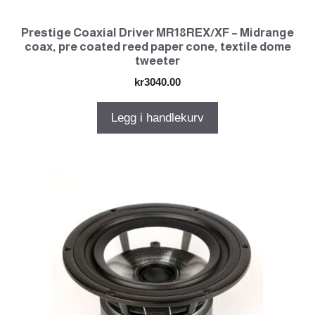
Prestige Coaxial Driver MR18REX/XF – Midrange
coax, pre coated reed paper cone, textile dome
tweeter
kr
3040.00
Legg i handlekurv