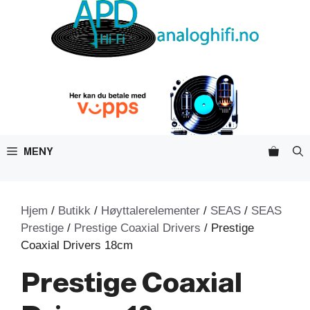
Hopp
til
innhold
MENY
Hjem
/
Butikk
/
Høyttalerelementer
/
SEAS
/
SEAS
Prestige
/
Prestige Coaxial Drivers
/ Prestige
Coaxial Drivers 18cm
Prestige Coaxial