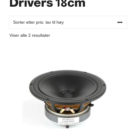
Drivers 18cm
Sortert
Viser alle 2 resultater
etter
pris:
Lav
til
høy