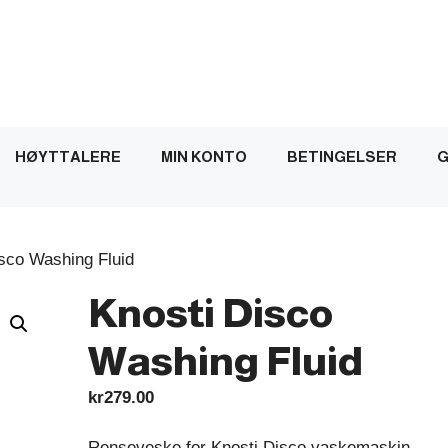
HØYTTALERE
MIN KONTO
BETINGELSER
G
isco Washing Fluid
Knosti Disco
Washing Fluid
kr
279.00
Renseveske for Knosti Disco vaskemaskin.