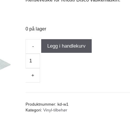
0 på lager
Legg i handlekurv
-
Knosti
Disco
Washing
+
Fluid
antall
Produktnummer:
kd-w1
Kategori:
Vinyl-tilbehør