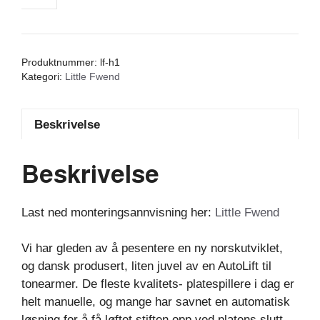
antall
Produktnummer:
lf-h1
Kategori:
Little Fwend
Beskrivelse
Beskrivelse
Last ned monteringsannvisning her:
Little Fwend
Vi har gleden av å pesentere en ny norskutviklet,
og dansk produsert, liten juvel av en AutoLift til
tonearmer. De fleste kvalitets- platespillere i dag er
helt manuelle, og mange har savnet en automatisk
løsning for å få løftet stiften opp ved platens slutt.