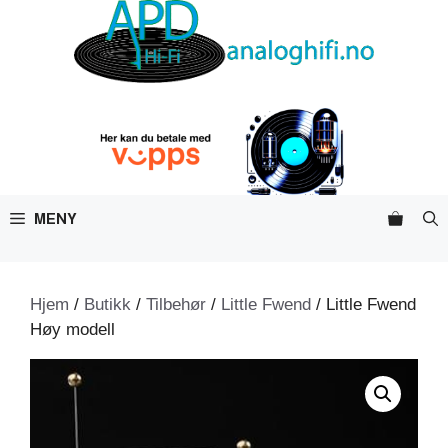
Hopp
til
innhold
MENY
Hjem
/
Butikk
/
Tilbehør
/
Little Fwend
/ Little Fwend
Høy modell