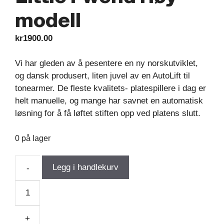
modell
kr
1900.00
Vi har gleden av å pesentere en ny norskutviklet,
og dansk produsert, liten juvel av en AutoLift til
tonearmer. De fleste kvalitets- platespillere i dag er
helt manuelle, og mange har savnet en automatisk
løsning for å få løftet stiften opp ved platens slutt.
0 på lager
Legg i handlekurv
-
Little
Fwend
Høy
+
modell