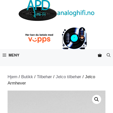
Hopp
til
innhold
MENY
Hjem
/
Butikk
/
Tilbehør
/
Jelco tilbehør
/ Jelco
Armhever