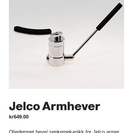
Jelco Armhever
kr
649.00
Oljedempet heve/ senkemekanikk for Jelco armer.