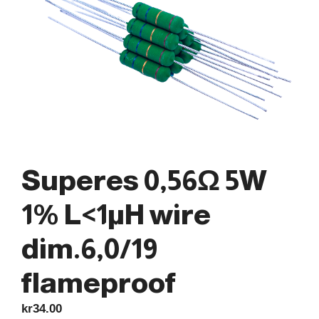
Superes 0,56Ω 5W
1% L<1µH wire
dim.6,0/19
flameproof
kr
34.00