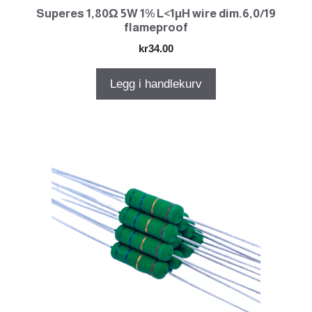
Superes 1,80Ω 5W 1% L<1µH wire dim.6,0/19
flameproof
kr
34.00
Legg i handlekurv