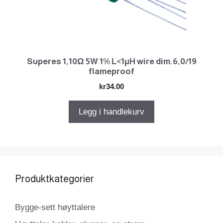
Superes 1,10Ω 5W 1% L<1µH wire dim.6,0/19
flameproof
kr
34.00
Legg i handlekurv
Produktkategorier
Bygge-sett høyttalere