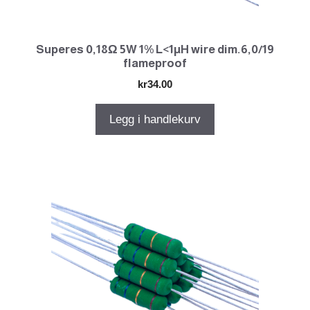
Superes 0,18Ω 5W 1% L<1µH wire dim.6,0/19
flameproof
kr
34.00
Legg i handlekurv