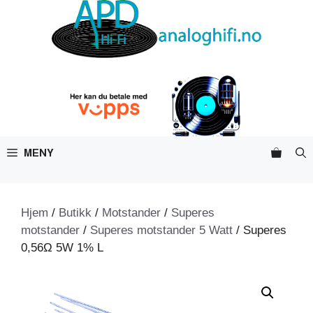
Hopp
til
innhold
MENY
Hjem
/
Butikk
/
Motstander
/
Superes
motstander
/
Superes motstander 5 Watt
/ Superes
0,56Ω 5W 1% L