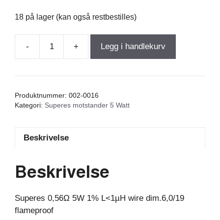
18 på lager (kan også restbestilles)
-
+
Legg i handlekurv
Superes
0,56Ω
5W
1%
Produktnummer:
002-0016
L
Kategori:
Superes motstander 5 Watt
antall
Beskrivelse
Beskrivelse
Superes 0,56Ω 5W 1% L<1µH wire dim.6,0/19
flameproof