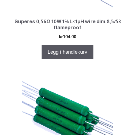
Superes 0,56Ω 10W 1% L<1µH wire dim.8,5/53
flameproof
kr
104.00
Legg i handlekurv