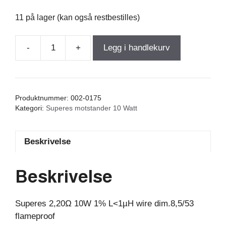
11 på lager (kan også restbestilles)
-
+
Legg i handlekurv
Superes
2,20Ω
10W
1%
Produktnummer:
002-0175
L
Kategori:
Superes motstander 10 Watt
antall
Beskrivelse
Beskrivelse
Superes 2,20Ω 10W 1% L<1µH wire dim.8,5/53
flameproof