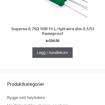
Superes 0,75Ω 10W 1% L<1µH wire dim.8,5/53
flameproof
kr
104.00
Legg i handlekurv
Produktkategorier
Bygge-sett høyttalere