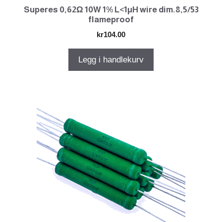
Superes 0,62Ω 10W 1% L<1µH wire dim.8,5/53
flameproof
kr
104.00
Legg i handlekurv