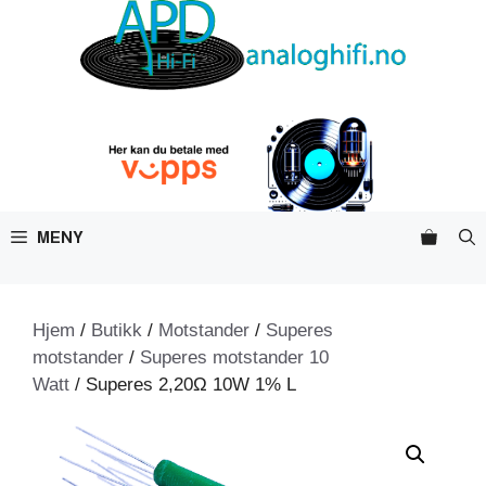
Hopp
til
innhold
MENY
Hjem
/
Butikk
/
Motstander
/
Superes
motstander
/
Superes motstander 10
Watt
/ Superes 2,20Ω 10W 1% L