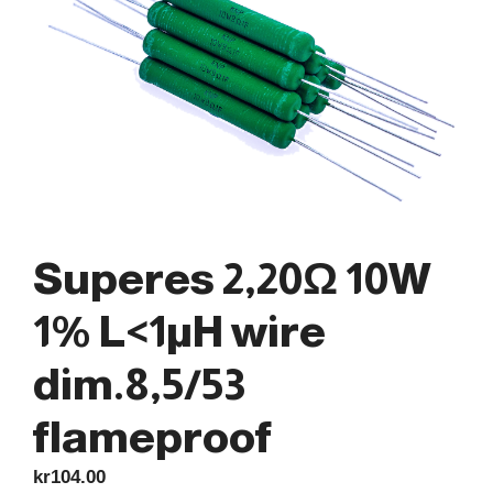
Superes 2,20Ω 10W
1% L<1µH wire
dim.8,5/53
flameproof
kr
104.00