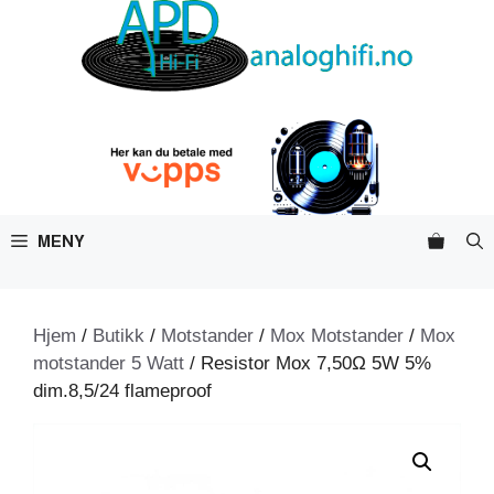
Hopp
til
innhold
MENY
Hjem
/
Butikk
/
Motstander
/
Mox Motstander
/
Mox
motstander 5 Watt
/ Resistor Mox 7,50Ω 5W 5%
dim.8,5/24 flameproof