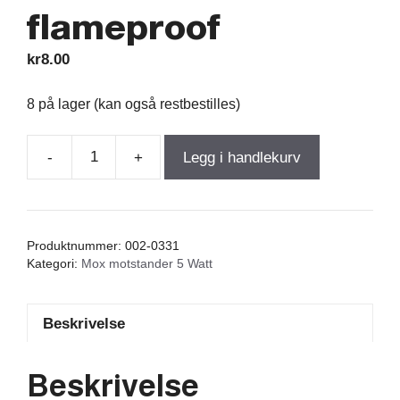
flameproof
kr
8.00
8 på lager (kan også restbestilles)
-
+
Legg i handlekurv
Resistor
Mox
7,50Ω
5W
Produktnummer:
002-0331
5%
Kategori:
Mox motstander 5 Watt
dim.8,5/24
flameproof
Beskrivelse
antall
Beskrivelse