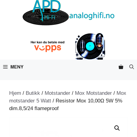
Hopp
til
innhold
MENY
Hjem
/
Butikk
/
Motstander
/
Mox Motstander
/
Mox
motstander 5 Watt
/ Resistor Mox 10,00Ω 5W 5%
dim.8,5/24 flameproof