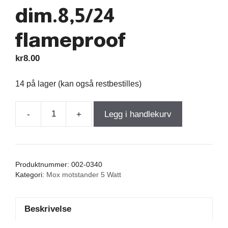
dim.8,5/24
flameproof
kr
8.00
14 på lager (kan også restbestilles)
-
+
Legg i handlekurv
Resistor
Mox
10,00Ω
5W
Produktnummer:
002-0340
5%
Kategori:
Mox motstander 5 Watt
dim.8,5/24
flameproof
Beskrivelse
antall