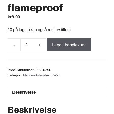
flameproof
kr
8.00
10 på lager (kan også restbestilles)
-
+
Legg i handlekurv
Resistor
Mox
0,47Ω
5W
Produktnummer:
002-0256
5%
Kategori:
Mox motstander 5 Watt
dim.8,5/24
flameproof
Beskrivelse
antall
Beskrivelse