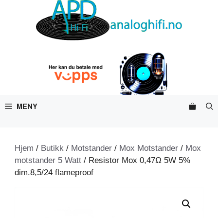
Hopp
til
innhold
MENY
Hjem
/
Butikk
/
Motstander
/
Mox Motstander
/
Mox
motstander 5 Watt
/ Resistor Mox 0,47Ω 5W 5%
dim.8,5/24 flameproof