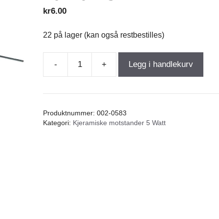
kr
6.00
22 på lager (kan også restbestilles)
-
+
Legg i handlekurv
Resistor
Ceramic
2,20Ω
5W
Produktnummer:
002-0583
5%
Kategori:
Kjeramiske motstander 5 Watt
wire
10/10/23mm.
antall