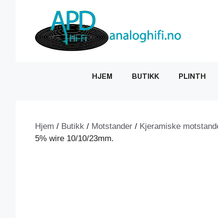
Hopp
til
innhold
HJEM
BUTIKK
PLINTH
Hjem
/
Butikk
/
Motstander
/
Kjeramiske motstand
5% wire 10/10/23mm.