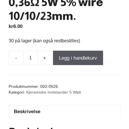
0,36Ω 5W 5% wire
10/10/23mm.
kr
6.00
30 på lager (kan også restbestilles)
-
+
Legg i handlekurv
Resistor
Ceramic
0,36Ω
5W
Produktnummer:
002-0526
5%
Kategori:
Kjeramiske motstander 5 Watt
wire
10/10/23mm.
Beskrivelse
antall