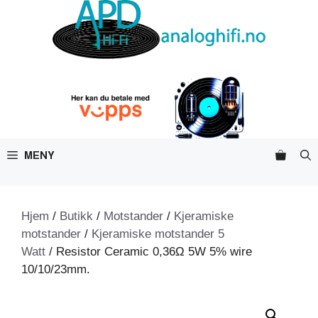
Hopp
til
innhold
MENY
Hjem
/
Butikk
/
Motstander
/
Kjeramiske
motstander
/
Kjeramiske motstander 5
Watt
/ Resistor Ceramic 0,36Ω 5W 5% wire
10/10/23mm.