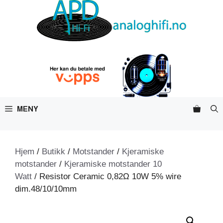
Hopp
til
innhold
MENY
Hjem
/
Butikk
/
Motstander
/
Kjeramiske
motstander
/
Kjeramiske motstander 10
Watt
/ Resistor Ceramic 0,82Ω 10W 5% wire
dim.48/10/10mm