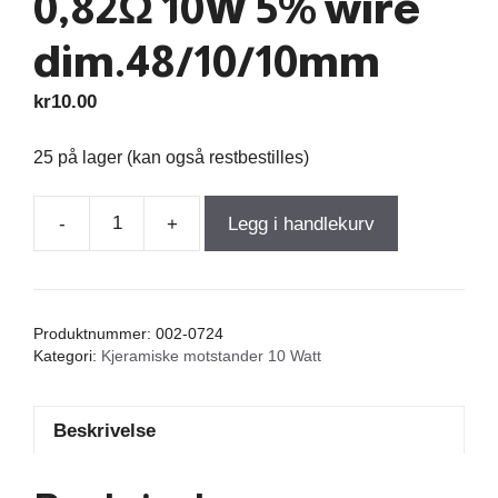
0,82Ω 10W 5% wire
dim.48/10/10mm
kr
10.00
25 på lager (kan også restbestilles)
-
+
Legg i handlekurv
Resistor
Ceramic
0,82Ω
10W
Produktnummer:
002-0724
5%
Kategori:
Kjeramiske motstander 10 Watt
wire
dim.48/10/10mm
Beskrivelse
antall