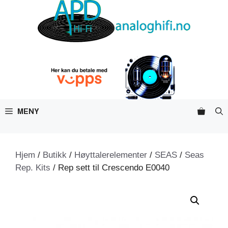
Hopp
til
innhold
MENY
Hjem
/
Butikk
/
Høyttalerelementer
/
SEAS
/
Seas
Rep. Kits
/ Rep sett til Crescendo E0040