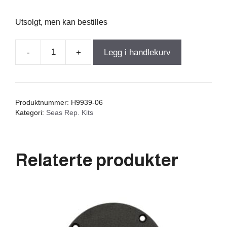
Utsolgt, men kan bestilles
-
+
Legg i handlekurv
Rep
sett
til
Crescendo
Produktnummer:
H9939-06
E0040
Kategori:
Seas Rep. Kits
antall
Relaterte produkter